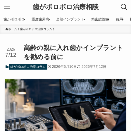
歯がボロボロ治療相談
歯がボロボロ
重度歯周病
全顎インプラント
精密総義歯
費用
ホーム
歯がボロボロ治療コラム
高齢の親に入れ歯かインプラント
2026
7/12
を勧める前に
2026年6月10日
2026年7月12日
歯がボロボロ治療コラム