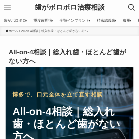
歯がボロボロ治療相談
歯がボロボロ
重度歯周病
全顎インプラント
精密総義歯
費用
ホーム
All-on-4相談｜総入れ歯・ほとんど歯がない方へ
All-on-4相談｜総入れ歯・ほとんど歯が
ない方へ
博多で、口元全体を立て直す相談
All-on-4相談｜総入れ
歯・ほとんど歯がない
方へ