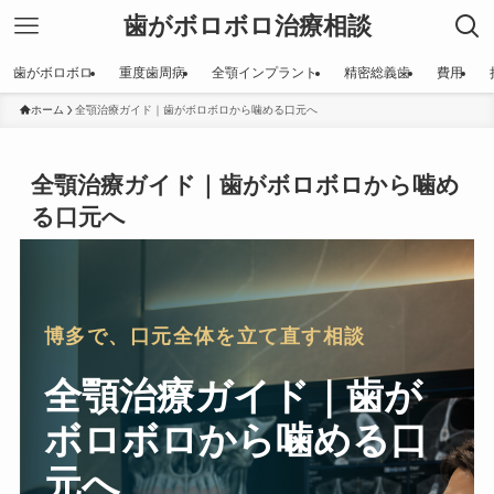
歯がボロボロ治療相談
歯がボロボロ
重度歯周病
全顎インプラント
精密総義歯
費用
ホーム
全顎治療ガイド｜歯がボロボロから噛める口元へ
全顎治療ガイド｜歯がボロボロから噛め
る口元へ
博多で、口元全体を立て直す相談
全顎治療ガイド｜歯が
ボロボロから噛める口
元へ